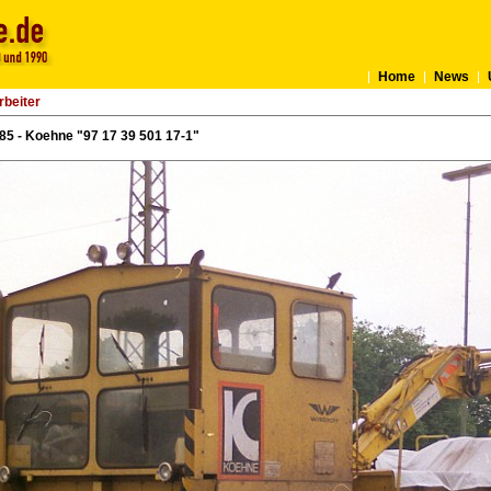
Home
News
rbeiter
85 - Koehne "97 17 39 501 17-1"