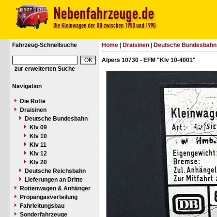
Fahrzeug-Schnellsuche
Home
|
Draisinen
|
Deutsche Bundesbahn
Alpers 10730 - EFM "Klv 10-4001"
zur erweiterten Suche
Navigation
Die Rotte
Draisinen
Deutsche Bundesbahn
Klv 09
Klv 10
Klv 11
Klv 12
Klv 20
Deutsche Reichsbahn
Lieferungen an Dritte
Rottenwagen & Anhänger
Propangasverteilung
Fahrleitungsbau
Sonderfahrzeuge