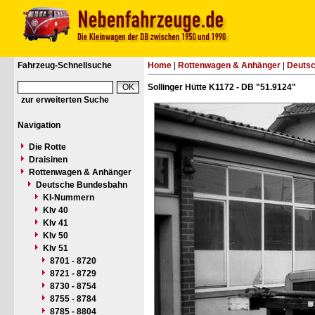
Fahrzeug-Schnellsuche
Home
|
Rottenwagen & Anhänger
|
Deuts
Sollinger Hütte K1172 - DB "51.9124"
zur erweiterten Suche
Navigation
Die Rotte
Draisinen
Rottenwagen & Anhänger
Deutsche Bundesbahn
Kl-Nummern
Klv 40
Klv 41
Klv 50
Klv 51
8701 - 8720
8721 - 8729
8730 - 8754
8755 - 8784
8785 - 8804