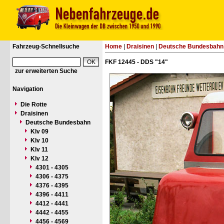
Fahrzeug-Schnellsuche
Home
|
Draisinen
|
Deutsche Bundesbahn
FKF 12445 - DDS "14"
zur erweiterten Suche
Navigation
Die Rotte
Draisinen
Deutsche Bundesbahn
Klv 09
Klv 10
Klv 11
Klv 12
4301 - 4305
4306 - 4375
4376 - 4395
4396 - 4411
4412 - 4441
4442 - 4455
4456 - 4569