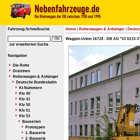
Fahrzeug-Schnellsuche
Home
|
Rottenwagen & Anhänger
|
Deuts
Waggon-Union 16726 - DB AG "53 0215-3
zur erweiterten Suche
Navigation
Die Rotte
Draisinen
Rottenwagen & Anhänger
Deutsche Bundesbahn
Kl-Nummern
Klv 40
Klv 41
Klv 50
Klv 51
Klv 53
Bauserien
Prototypen
1. Bauserie
2. Bauserie