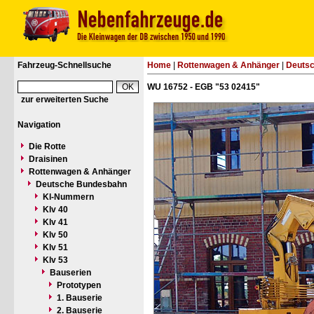
Fahrzeug-Schnellsuche
Home
|
Rottenwagen & Anhänger
|
Deuts
WU 16752 - EGB "53 02415"
zur erweiterten Suche
Navigation
Die Rotte
Draisinen
Rottenwagen & Anhänger
Deutsche Bundesbahn
Kl-Nummern
Klv 40
Klv 41
Klv 50
Klv 51
Klv 53
Bauserien
Prototypen
1. Bauserie
2. Bauserie