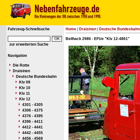
Fahrzeug-Schnellsuche
Home
|
Draisinen
|
Deutsche Bundesbahn
Beilhack 2986 - EFUe "Klv 12-4861"
zur erweiterten Suche
Navigation
Die Rotte
Draisinen
Deutsche Bundesbahn
Klv 09
Klv 10
Klv 11
Klv 12
4301 - 4305
4306 - 4375
4376 - 4395
4396 - 4411
4412 - 4441
4442 - 4455
4456 - 4569