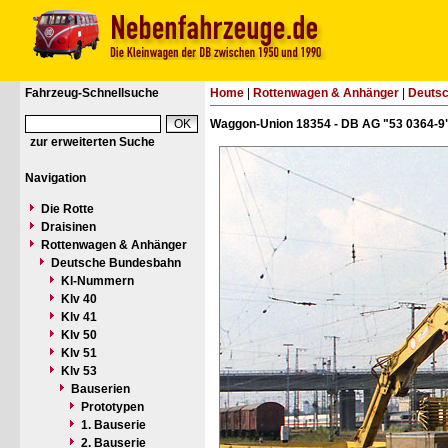
Fahrzeug-Schnellsuche
Home
|
Rottenwagen & Anhänger
|
Deuts
Waggon-Union 18354 - DB AG "53 0364-9
zur erweiterten Suche
Navigation
Die Rotte
Draisinen
Rottenwagen & Anhänger
Deutsche Bundesbahn
Kl-Nummern
Klv 40
Klv 41
Klv 50
Klv 51
Klv 53
Bauserien
Prototypen
1. Bauserie
2. Bauserie