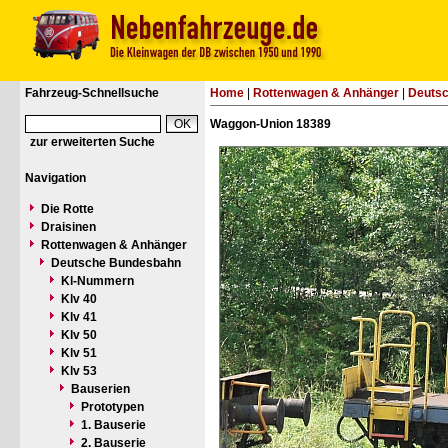
Fahrzeug-Schnellsuche
Home
|
Rottenwagen & Anhänger
|
Deuts
Waggon-Union 18389
zur erweiterten Suche
Navigation
Die Rotte
Draisinen
Rottenwagen & Anhänger
Deutsche Bundesbahn
Kl-Nummern
Klv 40
Klv 41
Klv 50
Klv 51
Klv 53
Bauserien
Prototypen
1. Bauserie
2. Bauserie