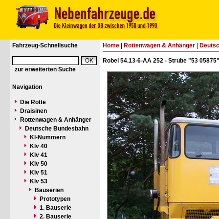
Fahrzeug-Schnellsuche
Home
|
Rottenwagen & Anhänger
|
Deuts
Robel 54.13-6-AA 252 - Strube "53 05875
zur erweiterten Suche
Navigation
Die Rotte
Draisinen
Rottenwagen & Anhänger
Deutsche Bundesbahn
Kl-Nummern
Klv 40
Klv 41
Klv 50
Klv 51
Klv 53
Bauserien
Prototypen
1. Bauserie
2. Bauserie