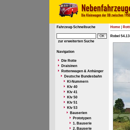
Fahrzeug-Schnellsuche
Home
|
Rot
Robel 54.13
zur erweiterten Suche
Navigation
Die Rotte
Draisinen
Rottenwagen & Anhänger
Deutsche Bundesbahn
Kl-Nummern
Klv 40
Klv 41
Klv 50
Klv 51
Klv 53
Bauserien
Prototypen
1. Bauserie
2. Bauserie