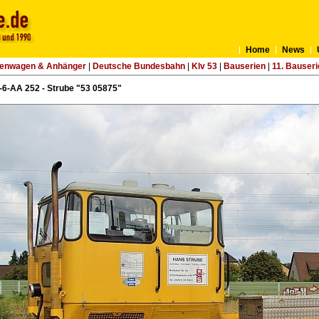
Home
News
tenwagen & Anhänger
|
Deutsche Bundesbahn
|
Klv 53
|
Bauserien
|
11. Bauseri
-6-AA 252 - Strube "53 05875"