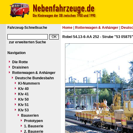
Fahrzeug-Schnellsuche
Home
|
Rottenwagen & Anhänger
|
Deuts
Robel 54.13-6-AA 252 - Strube "53 05875
zur erweiterten Suche
Navigation
Die Rotte
Draisinen
Rottenwagen & Anhänger
Deutsche Bundesbahn
Kl-Nummern
Klv 40
Klv 41
Klv 50
Klv 51
Klv 53
Bauserien
Prototypen
1. Bauserie
2. Bauserie