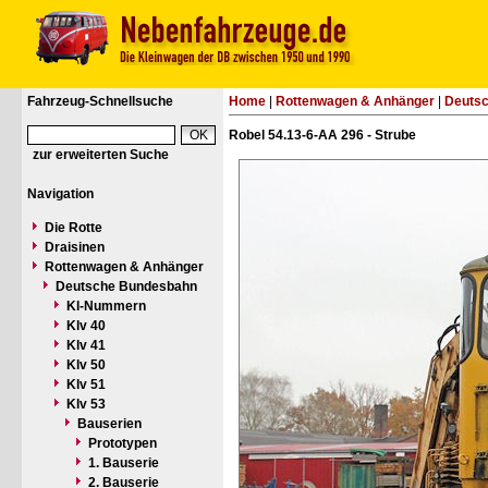
Fahrzeug-Schnellsuche
Home
|
Rottenwagen & Anhänger
|
Deuts
Robel 54.13-6-AA 296 - Strube
zur erweiterten Suche
Navigation
Die Rotte
Draisinen
Rottenwagen & Anhänger
Deutsche Bundesbahn
Kl-Nummern
Klv 40
Klv 41
Klv 50
Klv 51
Klv 53
Bauserien
Prototypen
1. Bauserie
2. Bauserie