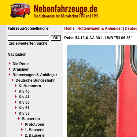
Fahrzeug-Schnellsuche
Home
|
Rottenwagen & Anhänger
|
Deuts
Robel 54.13-6-AA 301 - LWB "53 06 36"
zur erweiterten Suche
Navigation
Die Rotte
Draisinen
Rottenwagen & Anhänger
Deutsche Bundesbahn
Kl-Nummern
Klv 40
Klv 41
Klv 50
Klv 51
Klv 53
Bauserien
Prototypen
1. Bauserie
2. Bauserie