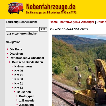
Fahrzeug-Schnellsuche
Home
|
Rottenwagen & Anhänger
|
Deuts
Robel 54.13-6-AA 346 - WTB
zur erweiterten Suche
Navigation
Die Rotte
Draisinen
Rottenwagen & Anhänger
Deutsche Bundesbahn
Kl-Nummern
Klv 40
Klv 41
Klv 50
Klv 51
Klv 53
Bauserien
Prototypen
1. Bauserie
2. Bauserie