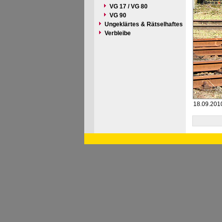
VG 17 / VG 80
VG 90
Ungeklärtes & Rätselhaftes
Verbleibe
18.09.2010