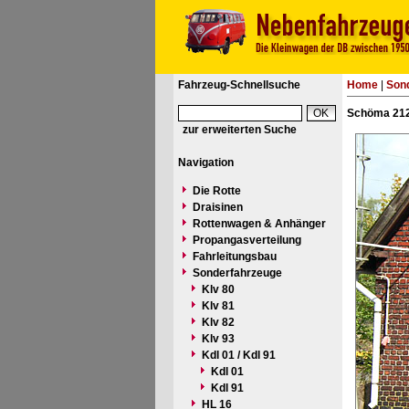
Fahrzeug-Schnellsuche
Home
|
Son
Schöma 212
zur erweiterten Suche
Navigation
Die Rotte
Draisinen
Rottenwagen & Anhänger
Propangasverteilung
Fahrleitungsbau
Sonderfahrzeuge
Klv 80
Klv 81
Klv 82
Klv 93
Kdl 01 / Kdl 91
Kdl 01
Kdl 91
HL 16