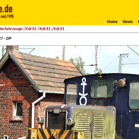
Home
News
derfahrzeuge
|
Kdl 01 / Kdl 91
|
Kdl 01
7 - DP