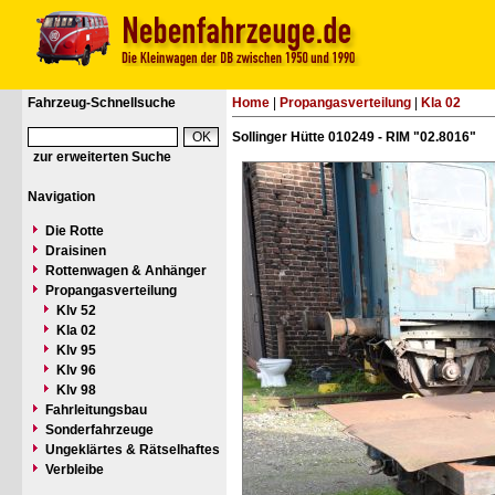
Fahrzeug-Schnellsuche
Home
|
Propangasverteilung
|
Kla 02
Sollinger Hütte 010249 - RIM "02.8016"
zur erweiterten Suche
Navigation
Die Rotte
Draisinen
Rottenwagen & Anhänger
Propangasverteilung
Klv 52
Kla 02
Klv 95
Klv 96
Klv 98
Fahrleitungsbau
Sonderfahrzeuge
Ungeklärtes & Rätselhaftes
Verbleibe