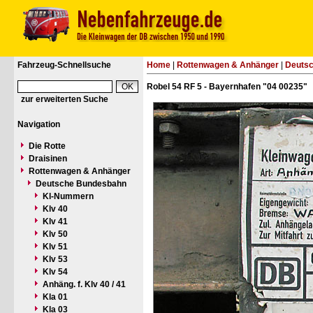
Fahrzeug-Schnellsuche
Home
|
Rottenwagen & Anhänger
|
Deuts
Robel 54 RF 5 - Bayernhafen "04 00235"
zur erweiterten Suche
Navigation
Die Rotte
Draisinen
Rottenwagen & Anhänger
Deutsche Bundesbahn
Kl-Nummern
Klv 40
Klv 41
Klv 50
Klv 51
Klv 53
Klv 54
Anhäng. f. Klv 40 / 41
Kla 01
Kla 03