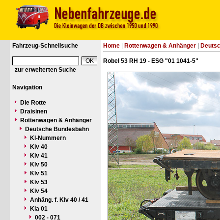
Fahrzeug-Schnellsuche
Home
|
Rottenwagen & Anhänger
|
Deuts
Robel 53 RH 19 - ESG "01 1041-5"
zur erweiterten Suche
Navigation
Die Rotte
Draisinen
Rottenwagen & Anhänger
Deutsche Bundesbahn
Kl-Nummern
Klv 40
Klv 41
Klv 50
Klv 51
Klv 53
Klv 54
Anhäng. f. Klv 40 / 41
Kla 01
002 - 071