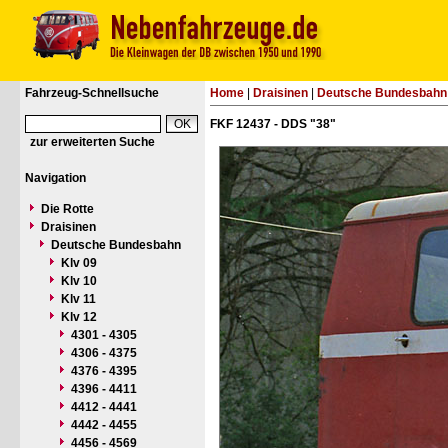
Fahrzeug-Schnellsuche
Home
|
Draisinen
|
Deutsche Bundesbahn
FKF 12437 - DDS "38"
zur erweiterten Suche
Navigation
Die Rotte
Draisinen
Deutsche Bundesbahn
Klv 09
Klv 10
Klv 11
Klv 12
4301 - 4305
4306 - 4375
4376 - 4395
4396 - 4411
4412 - 4441
4442 - 4455
4456 - 4569