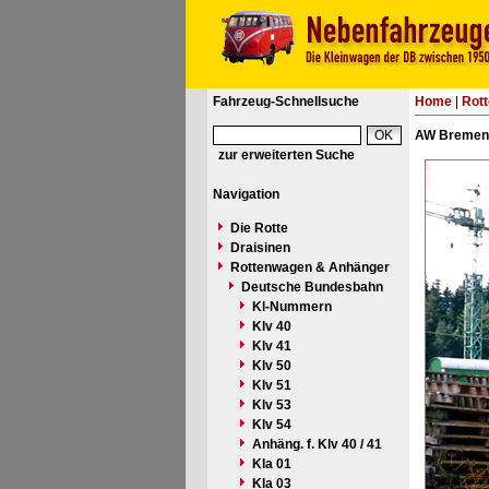
Fahrzeug-Schnellsuche
Home
|
Rot
AW Bremen 
zur erweiterten Suche
Navigation
Die Rotte
Draisinen
Rottenwagen & Anhänger
Deutsche Bundesbahn
Kl-Nummern
Klv 40
Klv 41
Klv 50
Klv 51
Klv 53
Klv 54
Anhäng. f. Klv 40 / 41
Kla 01
Kla 03