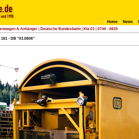
Home
News
tenwagen & Anhänger
|
Deutsche Bundesbahn
|
Kla 03
|
0746 - 0835
181 - DB "03.0806"