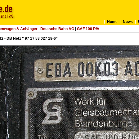
Home
News
tenwagen & Anhänger
|
Deutsche Bahn AG
|
GAF 100 R/V
2 - DB Netz " 97 17 53 027 18-6"