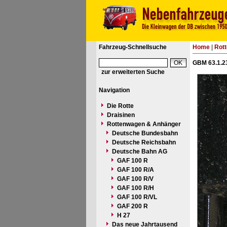
Fahrzeug-Schnellsuche
Home
|
Rot
GBM 63.1.23
zur erweiterten Suche
Navigation
Die Rotte
Draisinen
Rottenwagen & Anhänger
Deutsche Bundesbahn
Deutsche Reichsbahn
Deutsche Bahn AG
GAF 100 R
GAF 100 R/A
GAF 100 R/V
GAF 100 R/H
GAF 100 R/VL
GAF 200 R
H 27
Das neue Jahrtausend