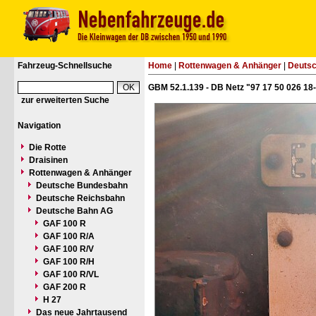
Fahrzeug-Schnellsuche
Home
|
Rottenwagen & Anhänger
|
Deuts
GBM 52.1.139 - DB Netz "97 17 50 026 18
zur erweiterten Suche
Navigation
Die Rotte
Draisinen
Rottenwagen & Anhänger
Deutsche Bundesbahn
Deutsche Reichsbahn
Deutsche Bahn AG
GAF 100 R
GAF 100 R/A
GAF 100 R/V
GAF 100 R/H
GAF 100 R/VL
GAF 200 R
H 27
Das neue Jahrtausend