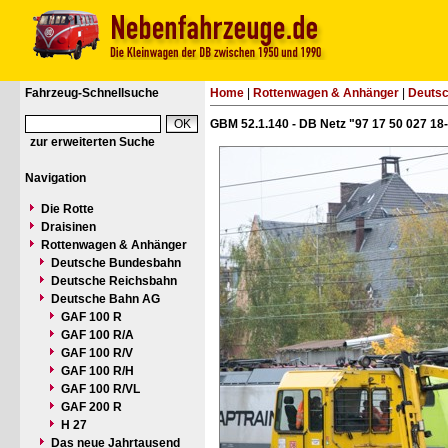
Fahrzeug-Schnellsuche
Home
|
Rottenwagen & Anhänger
|
Deuts
GBM 52.1.140 - DB Netz "97 17 50 027 18
zur erweiterten Suche
Navigation
Die Rotte
Draisinen
Rottenwagen & Anhänger
Deutsche Bundesbahn
Deutsche Reichsbahn
Deutsche Bahn AG
GAF 100 R
GAF 100 R/A
GAF 100 R/V
GAF 100 R/H
GAF 100 R/VL
GAF 200 R
H 27
Das neue Jahrtausend