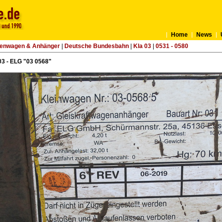
Home
News
tenwagen & Anhänger
|
Deutsche Bundesbahn
|
Kla 03
|
0531 - 0580
3 - ELG "03 0568"