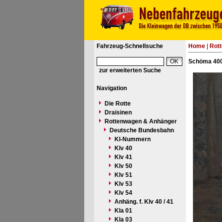
Fahrzeug-Schnellsuche
Home
|
Rot
Schöma 400
zur erweiterten Suche
Navigation
Die Rotte
Draisinen
Rottenwagen & Anhänger
Deutsche Bundesbahn
Kl-Nummern
Klv 40
Klv 41
Klv 50
Klv 51
Klv 53
Klv 54
Anhäng. f. Klv 40 / 41
Kla 01
Kla 03