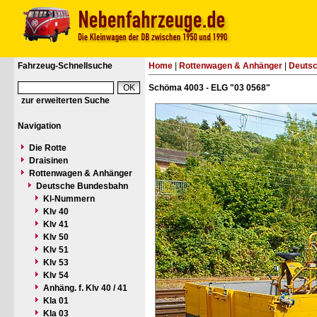
Fahrzeug-Schnellsuche
Home
|
Rottenwagen & Anhänger
|
Deuts
Schöma 4003 - ELG "03 0568"
zur erweiterten Suche
Navigation
Die Rotte
Draisinen
Rottenwagen & Anhänger
Deutsche Bundesbahn
Kl-Nummern
Klv 40
Klv 41
Klv 50
Klv 51
Klv 53
Klv 54
Anhäng. f. Klv 40 / 41
Kla 01
Kla 03