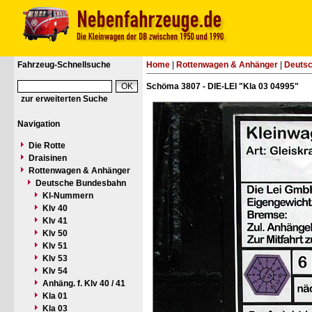
Fahrzeug-Schnellsuche
Home
|
Rottenwagen & Anhänger
|
Deuts
Schöma 3807 - DIE-LEI "Kla 03 04995"
zur erweiterten Suche
Navigation
Die Rotte
Draisinen
Rottenwagen & Anhänger
Deutsche Bundesbahn
Kl-Nummern
Klv 40
Klv 41
Klv 50
Klv 51
Klv 53
Klv 54
Anhäng. f. Klv 40 / 41
Kla 01
Kla 03