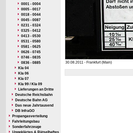
0001 - 0004
0005 - 0017
0018 - 0044
0045 - 0087
0231 - 0324
0325 - 0412
0413 - 0530
0531 - 0580
0581 - 0625
0626 - 0745
0746 - 0835
30.08.2011 - Frankfurt (Main)
0836 - 0885
Kla 04
Kla 06
Kla 07
Kla 99 / Kla 09
Lieferungen an Dritte
Deutsche Reichsbahn
Deutsche Bahn AG
Das neue Jahrtausend
DB InfraGO
Propangasverteilung
Fahrleitungsbau
Sonderfahrzeuge
Ungeklärtes & Rätselhaftes