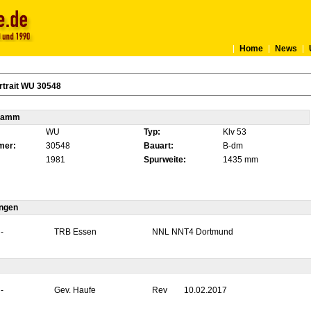
Home
News
rtrait WU 30548
tamm
WU
Typ:
Klv 53
mer:
30548
Bauart:
B-dm
1981
Spurweite:
1435 mm
ungen
-
TRB Essen
NNL NNT4 Dortmund
-
Gev. Haufe
Rev
10.02.2017