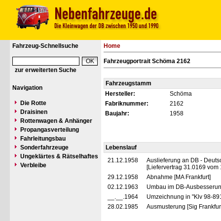
Fahrzeug-Schnellsuche
Home
Fahrzeugportrait Schöma 2162
zur erweiterten Suche
Fahrzeugstamm
Navigation
Hersteller:
Schöma
Die Rotte
Fabriknummer:
2162
Draisinen
Baujahr:
1958
Rottenwagen & Anhänger
Propangasverteilung
Fahrleitungsbau
Sonderfahrzeuge
Lebenslauf
Ungeklärtes & Rätselhaftes
21.12.1958
Auslieferung an DB - Deut
Verbleibe
[Liefervertrag 31.0169 vom
29.12.1958
Abnahme [MA Frankfurt]
02.12.1963
Umbau im DB-Ausbesserun
__.__.1964
Umzeichnung in "Klv 98-891
28.02.1985
Ausmusterung [Sig Frankfurt