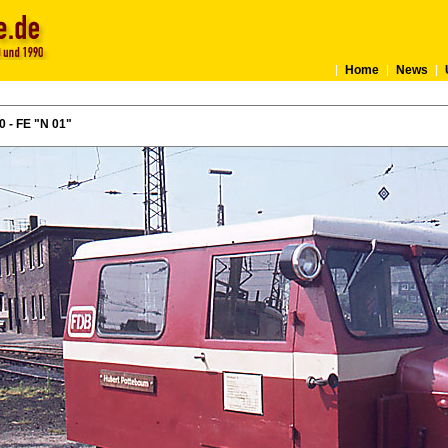
Home
News
0 - FE "N 01"