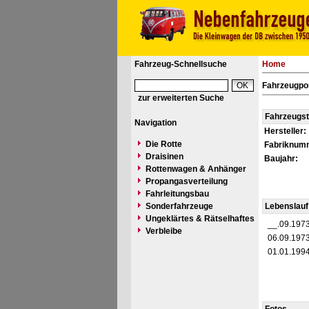
Fahrzeug-Schnellsuche
Home
Fahrzeugpor
zur erweiterten Suche
Fahrzeugs
Navigation
Hersteller:
Die Rotte
Fabriknum
Draisinen
Baujahr:
Rottenwagen & Anhänger
Propangasverteilung
Fahrleitungsbau
Sonderfahrzeuge
Lebenslauf
Ungeklärtes & Rätselhaftes
__.09.197
Verbleibe
06.09.197
01.01.199