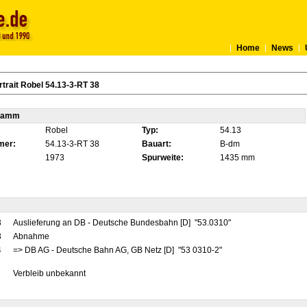
Home
News
trait Robel 54.13-3-RT 38
tamm
Robel
Typ:
54.13
mer:
54.13-3-RT 38
Bauart:
B-dm
1973
Spurweite:
1435 mm
3
Auslieferung an DB - Deutsche Bundesbahn [D] "53.0310"
3
Abnahme
4
=> DB AG - Deutsche Bahn AG, GB Netz [D] "53 0310-2"
Verbleib unbekannt