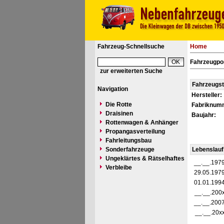
Fahrzeug-Schnellsuche
Home
Fahrzeugpo
zur erweiterten Suche
Fahrzeugs
Navigation
Hersteller:
Die Rotte
Fabriknum
Draisinen
Baujahr:
Rottenwagen & Anhänger
Propangasverteilung
Fahrleitungsbau
Sonderfahrzeuge
Lebenslauf
Ungeklärtes & Rätselhaftes
__.__.197
Verbleibe
29.05.197
01.01.199
__.__.200
__.__.200
__.__.20x