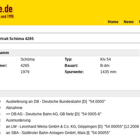
Home
News
rtrait Schöma 4265
tamm
Schöma
Typ:
Klv 54
mer:
4265
Bauart:
B-dm
1979
Spurweite:
1435 mm
9
Auslieferung an DB - Deutsche Bundesbahn [D] "54.0005"
9
Abnahme
4
=> DB AG - Deutsche Bahn AG, GB Netz [D] "54 0005-6"
x
Ausmusterung
7
an LW - Leonhard Weiss GmbH & Co. KG, Göppingen [D] "54 00055" [12.2008 
x
an SBA - Südtiroler Bahn-Anlagen GmbH, Mals [I] "54 00055"