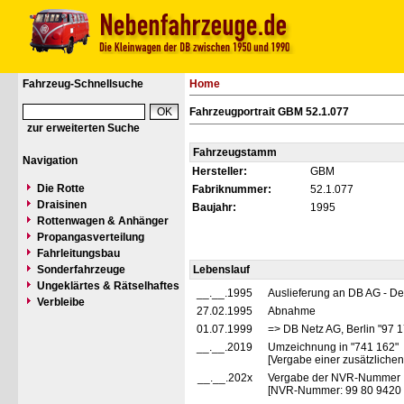
Fahrzeug-Schnellsuche
Home
Fahrzeugportrait GBM 52.1.077
zur erweiterten Suche
Fahrzeugstamm
Navigation
Hersteller:
GBM
Die Rotte
Fabriknummer:
52.1.077
Draisinen
Baujahr:
1995
Rottenwagen & Anhänger
Propangasverteilung
Fahrleitungsbau
Sonderfahrzeuge
Lebenslauf
Ungeklärtes & Rätselhaftes
__.__.1995
Auslieferung an DB AG - D
Verbleibe
27.02.1995
Abnahme
01.07.1999
=> DB Netz AG, Berlin "97 
__.__.2019
Umzeichnung in "741 162"
[Vergabe einer zusätzliche
__.__.202x
Vergabe der NVR-Nummer
[NVR-Nummer: 99 80 9420