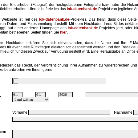
in der Bildurheber (Fotograf) der hochgeladenen Fotografie bzw. habe die Nut
ücklich erhalten. Hiermit befreie ich das
lok-datenbank.de
-Projekt von jeglichen A
 Webseite ist Teil des
lok-datenbank.de
-Projektes. Das heißt, dass diese Seite 
ren Daten- und Fotosammlung darstellt. Mit dem Hochladen Ihres Bildes erkläre
ggf. auf einer anderen Homepage des
lok-datenbank.de
-Projektes jetzt oder k
tan betriebenen Seiten finden Sie
hier
.
em Hochladen erklären Sie sich einverstanden, dass Ihr Name und Ihre E-Ma
ktes für eventuelle Rückfragen elektronisch gespeichert werden und den Redakte
hließlich für diesen Zweck zur Verfügung gestellt wird. Eine Herausgabe an Dritte er
ederzeit das Recht, der Veröffentlichung Ihrer Aufnahmen zu widersprechen und 
zu beantworten wir Ihnen gerne.
:
Vorname
Nachname
en: