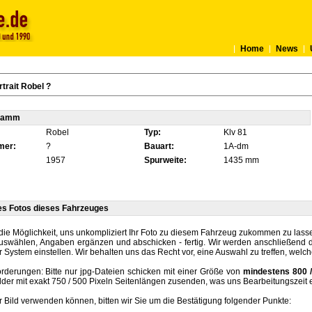
Home
News
trait Robel ?
tamm
Robel
Typ:
Klv 81
mer:
?
Bauart:
1A-dm
1957
Spurweite:
1435 mm
es Fotos dieses Fahrzeuges
die Möglichkeit, uns unkompliziert Ihr Foto zu diesem Fahrzeug zukommen zu lassen
auswählen, Angaben ergänzen und abschicken - fertig. Wir werden anschließend d
r System einstellen. Wir behalten uns das Recht vor, eine Auswahl zu treffen, welc
rderungen: Bitte nur jpg-Dateien schicken mit einer Größe von
mindestens 800 /
lder mit exakt 750 / 500 Pixeln Seitenlängen zusenden, was uns Bearbeitungszeit 
hr Bild verwenden können, bitten wir Sie um die Bestätigung folgender Punkte: