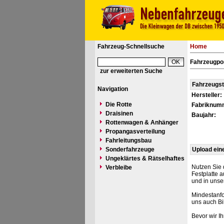
Fahrzeug-Schnellsuche
Home
Fahrzeugpor
zur erweiterten Suche
Fahrzeugs
Navigation
Hersteller:
Die Rotte
Fabriknum
Draisinen
Baujahr:
Rottenwagen & Anhänger
Propangasverteilung
Fahrleitungsbau
Sonderfahrzeuge
Upload ein
Ungeklärtes & Rätselhaftes
Nutzen Sie 
Verbleibe
Festplatte 
und in unse
Mindestanfo
uns auch Bi
Bevor wir I