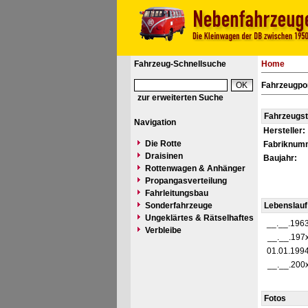
Fahrzeug-Schnellsuche
Home
Fahrzeugpor
zur erweiterten Suche
Fahrzeugs
Navigation
Hersteller:
Die Rotte
Fabriknum
Draisinen
Baujahr:
Rottenwagen & Anhänger
Propangasverteilung
Fahrleitungsbau
Sonderfahrzeuge
Lebenslauf
Ungeklärtes & Rätselhaftes
__.__.196
Verbleibe
__.__.197
01.01.199
__.__.200
Fotos