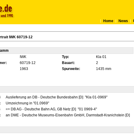
Home
News
trait IWK 60719-12
tamm
IWK
Typ:
Kla 01
mer:
60719-12
Bauart:
2
1963
Spurweite:
1435 mm
3
Auslieferung an DB - Deutsche Bundesbahn [D] "Kla 01-0969"
x
Umzeichnung in "01.0969"
4
=> DB AG - Deutsche Bahn AG, GB Netz [D] "01 0969-4"
x
an DME - Deutsche Museums-Eisenbahn GmbH, Darmstadt-Kranichstein [D]