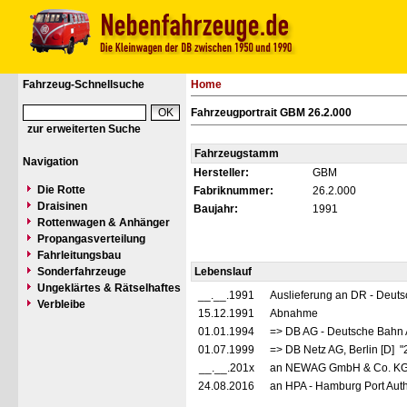
Fahrzeug-Schnellsuche
Home
Fahrzeugportrait GBM 26.2.000
zur erweiterten Suche
Fahrzeugstamm
Navigation
Hersteller:
GBM
Die Rotte
Fabriknummer:
26.2.000
Draisinen
Baujahr:
1991
Rottenwagen & Anhänger
Propangasverteilung
Fahrleitungsbau
Sonderfahrzeuge
Lebenslauf
Ungeklärtes & Rätselhaftes
__.__.1991
Auslieferung an DR - Deut
Verbleibe
15.12.1991
Abnahme
01.01.1994
=> DB AG - Deutsche Bahn 
01.07.1999
=> DB Netz AG, Berlin [D] 
__.__.201x
an NEWAG GmbH & Co. KG, 
24.08.2016
an HPA - Hamburg Port Auth