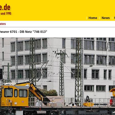
Home
News
ates
heurer 6701 - DB Netz "746 013"