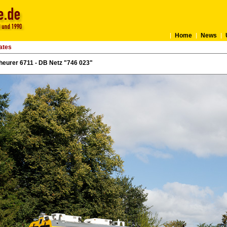
Home
News
ates
heurer 6711 - DB Netz "746 023"