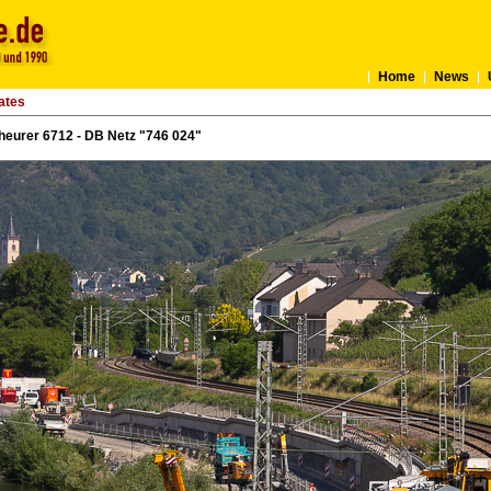
Home
News
ates
heurer 6712 - DB Netz "746 024"