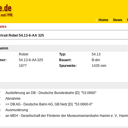
Home
News
ates
trait Robel 54.13-6-AA 325
tamm
Robel
Typ:
54.13
mer:
54.13-6-AA 325
Bauart:
B-dm
1977
Spurweite:
1435 mm
7
Auslieferung an DB - Deutsche Bundesbahn [D] "53.0660"
7
Abnahme
4
=> DB AG - Deutsche Bahn AG, GB Netz [D] "53 0660-0"
x
Ausmusterung
4
an MEH - Gesellschaft der Förderer der Museumseisenbahn Hamm e. V., Hamm