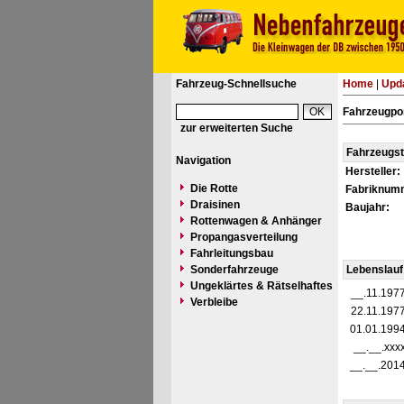
Fahrzeug-Schnellsuche
Home
|
Upd
Fahrzeugpor
zur erweiterten Suche
Fahrzeugs
Navigation
Hersteller:
Die Rotte
Fabriknum
Draisinen
Baujahr:
Rottenwagen & Anhänger
Propangasverteilung
Fahrleitungsbau
Sonderfahrzeuge
Lebenslauf
Ungeklärtes & Rätselhaftes
__.11.197
Verbleibe
22.11.197
01.01.199
__.__.xxx
__.__.201