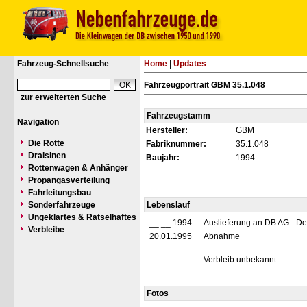
Fahrzeug-Schnellsuche
Home
|
Updates
Fahrzeugportrait GBM 35.1.048
zur erweiterten Suche
Fahrzeugstamm
Navigation
Hersteller:
GBM
Die Rotte
Fabriknummer:
35.1.048
Draisinen
Baujahr:
1994
Rottenwagen & Anhänger
Propangasverteilung
Fahrleitungsbau
Sonderfahrzeuge
Lebenslauf
Ungeklärtes & Rätselhaftes
__.__.1994
Auslieferung an DB AG - D
Verbleibe
20.01.1995
Abnahme
Verbleib unbekannt
Fotos