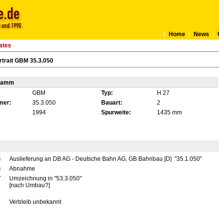
Home
News
ates
trait GBM 35.3.050
tamm
GBM
Typ:
H 27
mer:
35.3.050
Bauart:
2
1994
Spurweite:
1435 mm
4
Auslieferung an DB AG - Deutsche Bahn AG, GB Bahnbau [D] "35.1.050"
4
Abnahme
7
Umzeichnung in "53.3.050"
[nach Umbau?]
Verbleib unbekannt