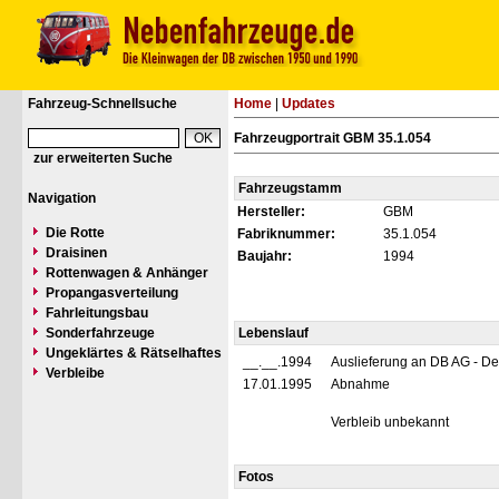
Fahrzeug-Schnellsuche
Home
|
Updates
Fahrzeugportrait GBM 35.1.054
zur erweiterten Suche
Fahrzeugstamm
Navigation
Hersteller:
GBM
Die Rotte
Fabriknummer:
35.1.054
Draisinen
Baujahr:
1994
Rottenwagen & Anhänger
Propangasverteilung
Fahrleitungsbau
Sonderfahrzeuge
Lebenslauf
Ungeklärtes & Rätselhaftes
__.__.1994
Auslieferung an DB AG - D
Verbleibe
17.01.1995
Abnahme
Verbleib unbekannt
Fotos