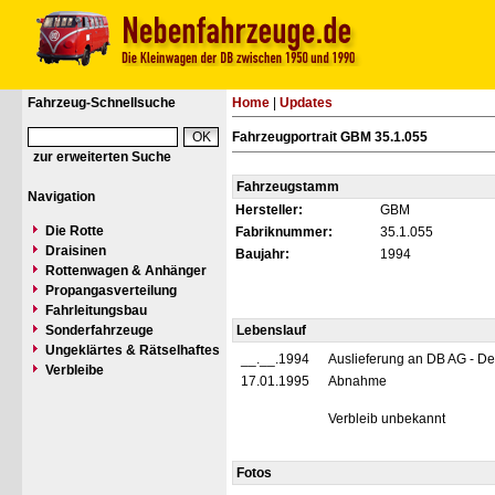
Fahrzeug-Schnellsuche
Home
|
Updates
Fahrzeugportrait GBM 35.1.055
zur erweiterten Suche
Fahrzeugstamm
Navigation
Hersteller:
GBM
Die Rotte
Fabriknummer:
35.1.055
Draisinen
Baujahr:
1994
Rottenwagen & Anhänger
Propangasverteilung
Fahrleitungsbau
Sonderfahrzeuge
Lebenslauf
Ungeklärtes & Rätselhaftes
__.__.1994
Auslieferung an DB AG - D
Verbleibe
17.01.1995
Abnahme
Verbleib unbekannt
Fotos