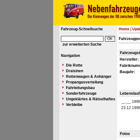
Fahrzeug-Schnellsuche
Home
|
Upd
Fahrzeugpor
zur erweiterten Suche
Fahrzeugs
Navigation
Hersteller:
Die Rotte
Fabriknum
Draisinen
Baujahr:
Rottenwagen & Anhänger
Propangasverteilung
Fahrleitungsbau
Sonderfahrzeuge
Lebenslauf
Ungeklärtes & Rätselhaftes
__.__.199
Verbleibe
23.12.199
Fotos