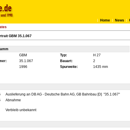
Home
News
ates
trait GBM 35.1.067
tamm
GBM
Typ:
H 27
mer:
35.1.067
Bauart:
2
1996
Spurweite:
1435 mm
6
Auslieferung an DB AG - Deutsche Bahn AG, GB Bahnbau [D] "35.1.067"
6
Abnahme
Verbleib unbekannt