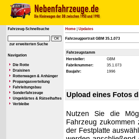
Fahrzeug-Schnellsuche
Home
|
Updates
Fahrzeugportrait GBM 35.1.073
zur erweiterten Suche
Fahrzeugstamm
Navigation
Hersteller:
GBM
Die Rotte
Fabriknummer:
35.1.073
Draisinen
Baujahr:
1996
Rottenwagen & Anhänger
Propangasverteilung
Fahrleitungsbau
Sonderfahrzeuge
Upload eines Fotos 
Ungeklärtes & Rätselhaftes
Verbleibe
Nutzen Sie die Mögl
Fahrzeug zukommen zu 
der Festplatte auswäh
werden anschließend d