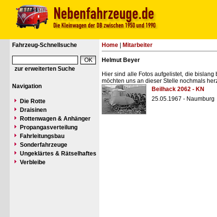
Fahrzeug-Schnellsuche
Home
|
Mitarbeiter
Helmut Beyer
zur erweiterten Suche
Hier sind alle Fotos aufgelistet, die bisl
möchten uns an dieser Stelle nochmals herz
Navigation
Beilhack 2062 - KN
25.05.1967 - Naumburg
Die Rotte
Draisinen
Rottenwagen & Anhänger
Propangasverteilung
Fahrleitungsbau
Sonderfahrzeuge
Ungeklärtes & Rätselhaftes
Verbleibe