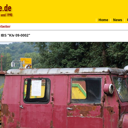
Home
News
rbeiter
 IBS "Klv 09-0002"