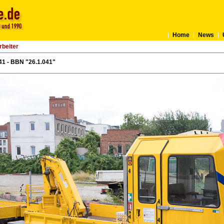
Home
News
rbeiter
1 - BBN "26.1.041"