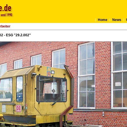
Home
News
rbeiter
2 - ESG "29.2.002"